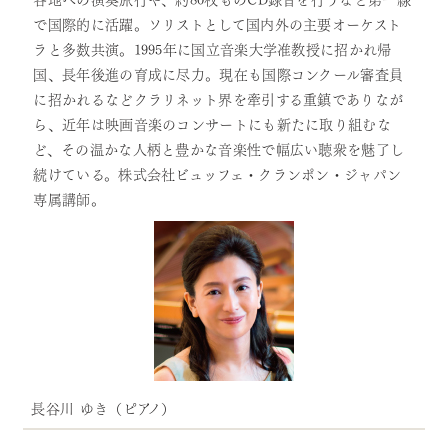
で国際的に活躍。ソリストとして国内外の主要オーケスト
ラと多数共演。1995年に国立音楽大学准教授に招かれ帰
国、長年後進の育成に尽力。現在も国際コンクール審査員
に招かれるなどクラリネット界を牽引する重鎮でありなが
ら、近年は映画音楽のコンサートにも新たに取り組むな
ど、その温かな人柄と豊かな音楽性で幅広い聴衆を魅了し
続けている。株式会社ビュッフェ・クランポン・ジャパン
専属講師。
長谷川 ゆき（ピアノ）