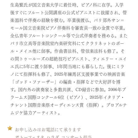
生島繁氏が国立音楽大学に着任時、ピアノ科に在学。入学
後すぐにフルート公開講座の公式ピアニストに抜擢され、管
楽器科で伴奏の経験を積む。卒業後渡仏、パリ郊外サン＝
モール国立音楽院ピアノ伴奏科を審査員一致の金賞で卒業。
全仏青年フルートコンクール等で公式伴奏者を務める。また
パリ市立高等音楽院室内楽研究科にてクラリネットのポー
ル・メイエ他に師事。作曲書法科、管弦楽法科も修了。そ
の間トゥールーズの超絶技巧ピアニスト、ティエリー・ユイ
エ氏に5年に渡り師事、1年間当地にも暮らした。後にミラ
ノにて指揮科も修了、2025年練馬区支援事業での映画音楽
「ゴッド・ファーザー」の編曲・指揮などで大好評を博
す。国内外の演奏家と多数共演、CD録音に参加。2006年ブ
ラームス国際コンクール6位（ピアノ）、2025年イタリア・
チレント国際音楽祭オーディエンス賞（指揮）。プロアルテ
ムジケ協力アーティスト。
お申し込みはお電話にて承ります
ガトーフェスタ ハラダ コンサート担当