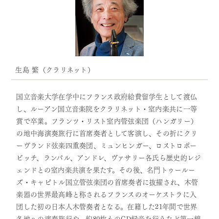
生島 繁（クラリネット）
国立音楽大学在学中にフランス政府給費留学生として渡仏
し、ルーアン国立音楽院をクラリネット・室内楽共に一等
賞で卒業。フランツ・リスト室内管弦楽団（ハンガリー）
の地中海演奏旅行に首席奏者として客演し、その折にクリ
ーヴランド弦楽四重奏団、ミュンヒンガー、ロストロポー
ビッチ、ランパル、アンドレ、ヴァサリー各氏ら歴史的レジ
ェンドとの室内楽共演を果たす。その後、名門トゥールー
ズ・キャピトル国立管弦楽団の首席奏者に抜擢され、木管
楽器の世界最高峰と称されるフランスのオーケストラに入
団した初の日本人木管奏者となる。在籍した21年間で世界
各地への演奏旅行や、約80枚ものCD録音を行うなど第一線