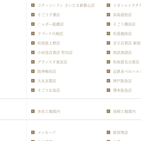
コクーンシティ さいたま新都心店
イオンレイクタウ
そごう千葉店
高島屋柏店
シャポー船橋店
そごう横浜店
ラゾーナ川崎店
松屋銀座店
松坂屋上野店
京王百貨店 新宿
小田急百貨店 町田店
西武池袋店
グランスタ東京店
松坂屋名古屋店
阪神梅田店
近鉄あべのハル
大丸京都店
神戸阪急店
そごう広島店
博多阪急店
本社工場案内
高崎工場案内
メッセージ
経営理念