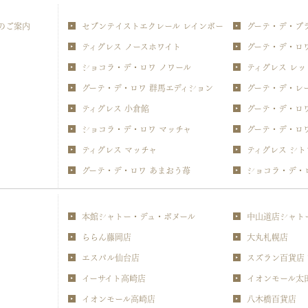
のご案内
セブンテイストエクレール レインボー
グーテ・デ・プ
ティグレス ノースホワイト
グーテ・デ・ロ
ショコラ・デ・ロワ ノワール
ティグレス レ
グーテ・デ・ロワ 群馬エディション
グーテ・デ・レ
ティグレス 小倉餡
グーテ・デ・ロ
ショコラ・デ・ロワ マッチャ
グーテ・デ・ロ
ティグレス マッチャ
ティグレス シト
グーテ・デ・ロワ あまおう苺
ショコラ・デ・
本館シャトー・デュ・ボヌール
中山道店シャト
ららん藤岡店
大丸札幌店
エスパル仙台店
スズラン百貨店
イーサイト高崎店
イオンモール太
イオンモール高崎店
八木橋百貨店