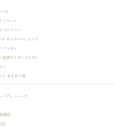
ランス
ワ ノワール
ッドベルベット
ーヌ キャラメルショコラ
ワ マッチャ
ワ 阪神タイガースモデル
ロン
ロワ あまおう苺
ー・デュ・ローブ
 前橋店
田店