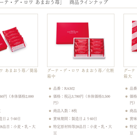
ーテ・デ・ロワ あまおう苺」 商品ラインナップ
ワ あまおう苺／簡易
グーテ・デ・ロワ あまおう苺／化粧
グーテ
箱中
箱大
品番：RAM2
品番
60円（本体価格2,000
価格：税込3,780円（本体価格3,500
価格
円）
円）
枚
商品入数：8枚
商品
造日より60日
賞味期間：製造日より60日
賞味
28品目：小麦・乳・大
特定原材料等28品目：小麦・乳・大
特定
豆
豆