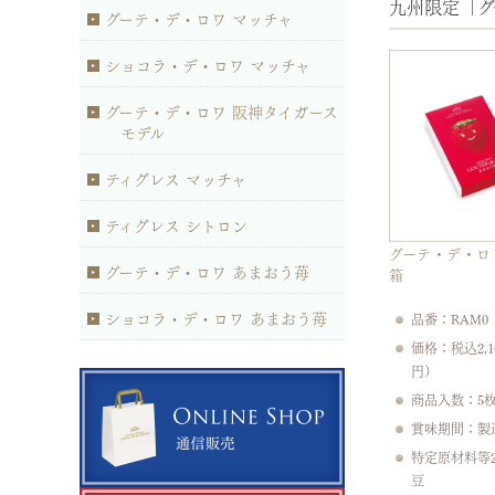
九州限定「グ
グーテ・デ・ロワ マッチャ
ショコラ・デ・ロワ マッチャ
グーテ・デ・ロワ 阪神タイガース
モデル
ティグレス マッチャ
ティグレス シトロン
グーテ・デ・ロ
グーテ・デ・ロワ あまおう苺
箱
ショコラ・デ・ロワ あまおう苺
品番：RAM0
価格：税込2,1
円）
商品入数：5
賞味期間：製
特定原材料等
豆