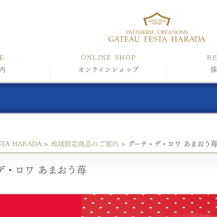
E
ONLINE SHOP
R
内
オンラインショップ
STA HARADA
>
地域限定商品のご案内
>
グーテ・デ・ロワ あまおう
デ・ロワ あまおう苺