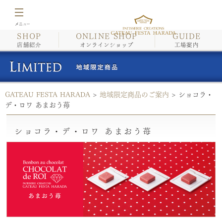
SHOP
ONLINE SHOP
GUIDE
店舗紹介
店舗紹介
オンラインショップ
工場案内
オンラインショップ
GATEAU FESTA HARADA
>
地域限定商品のご案内
>
ショコラ・
工場案内
デ・ロワ あまおう苺
イベント情報・催事情報
ショコラ・デ・ロワ あまおう苺
商品紹介/こだわり
会社案内
採用情報