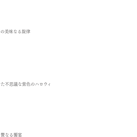
トの美味なる旋律
せた不思議な紫色のハロウィ
の贅なる饗宴