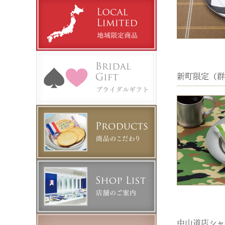
新町限定（群
中山道店シャ