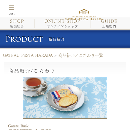
SHOP
ONLINE SHOP
GUIDE
店舗紹介
店舗紹介
オンラインショップ
工場案内
オンラインショップ
GATEAU FESTA HARADA
>
商品紹介／こだわり一覧
工場案内
商品紹介/こだわり
イベント情報・催事情報
商品紹介/こだわり
会社案内
採用情報